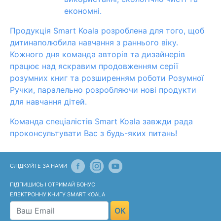
економні.
Продукція Smart Koala розроблена для того, щоб
дитинаполюбила навчання з раннього віку.
Кожного дня команда авторів та дизайнерів
працює над яскравим продовженням серії
розумних книг та розширенням роботи Розумної
Ручки, паралельно розробляючи нові продукти
для навчання дітей.
Команда спеціалістів Smart Koala завжди рада
проконсультувати Вас з будь-яких питань!
СЛІДКУЙТЕ ЗА НАМИ
ПІДПИШИСЬ І ОТРИМАЙ БОНУС
ЕЛЕКТРОННУ КНИГУ SMART KOALA
OK