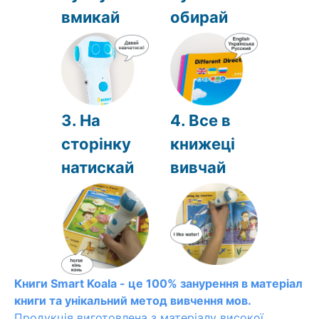
вмикай
обирай
3. На
4. Все в
сторінку
книжеці
натискай
вивчай
Книги Smart Koala - це 100% занурення в матеріал
книги та унікальний метод вивчення мов.
Продукція виготовлена з матеріалу високої