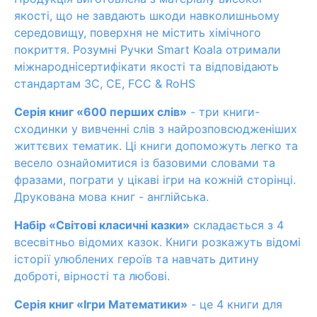
якості, що не завдають шкоди навколишньому
середовищу, поверхня не містить хімічного
покриття. Розумні Ручки Smart Koala отримали
міжнароднісертифікати якості та відповідають
стандартам 3C, СE, FCC & RoHS
Серія книг «600 перших слів»
- три книги-
сходинки у вивченні слів з найрозповсюдженіших
життєвих тематик. Ці книги допоможуть легко та
весело ознайомитися із базовими словами та
фразами, пограти у цікаві ігри на кожній сторінці.
Друкована мова книг - англійська.
Набір «Світові класичні казки»
складається з 4
всесвітньо відомих казок. Книги розкажуть відомі
історії улюблених героїв та навчать дитину
доброті, вірності та любові.
Серія книг «Ігри Математики»
- це 4 книги для