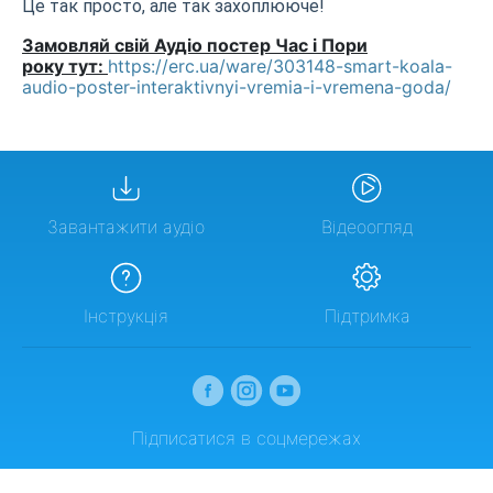
Це так просто, але так захоплююче!
Замовляй свій Аудіо постер Час і Пори
року тут:
https://erc.ua/ware/303148-smart-koala-
audio-poster-interaktivnyi-vremia-i-vremena-goda/
Завантажити аудіо
Відеоогляд
Інструкція
Підтримка
Підписатися в соцмережах