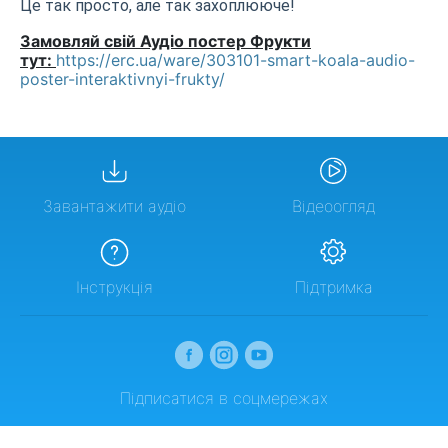
Це так просто, але так захоплююче!
Замовляй свій Аудіо постер Фрукти
тут:
https://erc.ua/ware/303101-smart-koala-audio-
poster-interaktivnyi-frukty/
Завантажити аудіо
Відеоогляд
Інструкція
Підтримка
Підписатися в соцмережах